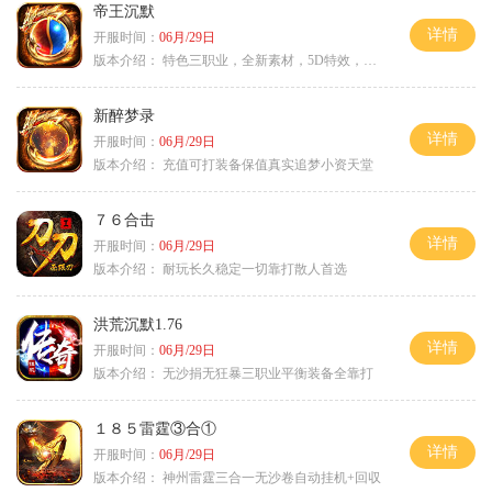
帝王沉默
详情
开服时间：
06月/29日
版本介绍：
特色三职业，全新素材，5D特效，不卡图
新醉梦录
详情
开服时间：
06月/29日
版本介绍：
充值可打装备保值真实追梦小资天堂
７６合击
详情
开服时间：
06月/29日
版本介绍：
耐玩长久稳定一切靠打散人首选
洪荒沉默1.76
详情
开服时间：
06月/29日
版本介绍：
无沙捐无狂暴三职业平衡装备全靠打
１８５雷霆③合①
详情
开服时间：
06月/29日
版本介绍：
神州雷霆三合一无沙卷自动挂机+回収