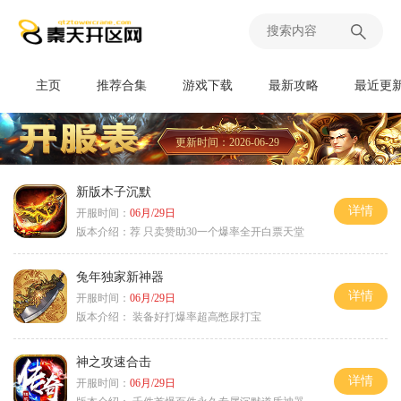
主页
推荐合集
游戏下载
最新攻略
最近更
更新时间：2026-06-29
新版木子沉默
详情
开服时间：
06月/29日
版本介绍：
荐 只卖赞助30一个爆率全开白票天堂
兔年独家新神器
详情
开服时间：
06月/29日
版本介绍：
装备好打爆率超高憋尿打宝
神之攻速合击
详情
开服时间：
06月/29日