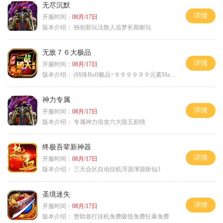
无尽沉默
详情
开服时间：
08月/17日
版本介绍：
独创新玩法散人追梦长期耐玩
无敌７６大极品
详情
开服时间：
08月/17日
版本介绍：
(特殊Buff极品+９９９９９９元素Max）
神力专属
详情
开服时间：
08月/17日
版本介绍：
专属神力倍攻六大陆五剧情
终极吾辈新神器
详情
开服时间：
08月/17日
版本介绍：
三天合区自动挂机浑源渾源斩仙3
圣境迷失
详情
开服时间：
08月/17日
版本介绍：
赞助靠打挂机免费吸怪免费狂暴免费