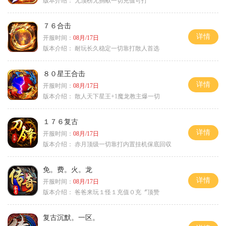
版本介绍：
无顶榜无捐献一切充值可打
７６合击
详情
开服时间：
08月/17日
版本介绍：
耐玩长久稳定一切靠打散人首选
８０星王合击
详情
开服时间：
08月/17日
版本介绍：
散人天下星王+1魔龙教主爆一切
１７６复古
详情
开服时间：
08月/17日
版本介绍：
赤月顶级一切靠打内置挂机保底回収
免。费。火。龙
详情
开服时间：
08月/17日
版本介绍：
爸爸来玩１怪１充值０充〞顶赞
复古沉默。一区。