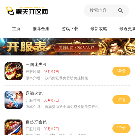
主页
推荐合集
游戏下载
最新攻略
最近更
更新时间：2025-08-17
三国迷失６
详情
开服时间：
08月/17日
版本介绍：
沙捐免狂暴免赞助免挂机免
送满火龙
详情
开服时间：
08月/17日
版本介绍：
送满赞助送全满免费捡物免费挂机
自己打会员
详情
开服时间：
08月/17日