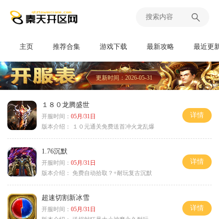
主页
推荐合集
游戏下载
最新攻略
最近更
更新时间：2026-05-31
１８０龙腾盛世
详情
开服时间：
05月/31日
版本介绍：
１０元通关免费送首冲火龙乱爆
1.76沉默
详情
开服时间：
05月/31日
版本介绍：
免费自动拾取？+耐玩复古沉默
超速切割新冰雪
详情
开服时间：
05月/31日