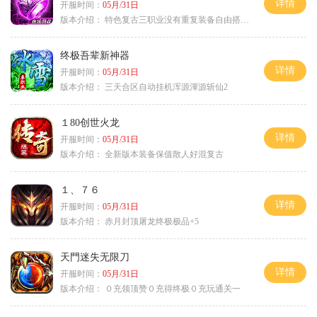
详情
开服时间：
05月/31日
版本介绍：
特色复古三职业没有重复装备自由搭配私
终极吾辈新神器
详情
开服时间：
05月/31日
版本介绍：
三天合区自动挂机浑源渾源斩仙2
１80创世火龙
详情
开服时间：
05月/31日
版本介绍：
全新版本装备保值散人好混复古
１、７６
详情
开服时间：
05月/31日
版本介绍：
赤月封顶屠龙终极极品+5
天門迷失无限刀
详情
开服时间：
05月/31日
版本介绍：
０充领顶赞０充得终极０充玩通关一