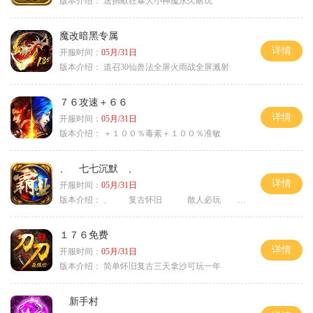
版本介绍：
送捐献狂暴大小神魔永久耐玩
魔改暗黑专属
详情
开服时间：
05月/31日
版本介绍：
道召30仙兽法全屏火雨战全屏溅射
７６攻速＋６６
详情
开服时间：
05月/31日
版本介绍：
＋１００％毒素＋１００％准敏
、 七七沉默 、
详情
开服时间：
05月/31日
版本介绍：
、 复古怀旧 散人必玩 、
１７６免费
详情
开服时间：
05月/31日
版本介绍：
简单怀旧复古三天拿沙可玩一年
新手村