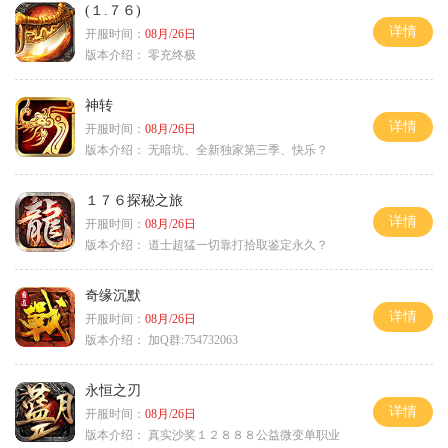
(１.７６)
详情
开服时间：
08月/26日
版本介绍：
零充终极
神转
详情
开服时间：
08月/26日
版本介绍：
无暗坑、全新独家第三季、快乐？
１７６探秘之旅
详情
开服时间：
08月/26日
版本介绍：
道士超猛一切靠打拾取鉴定永久？
奇缘沉默
详情
开服时间：
08月/26日
版本介绍：
加Q群:754732063
永恒之刃
详情
开服时间：
08月/26日
版本介绍：
真实沙奖１２８８８公益微变单职业