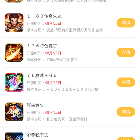
版本介绍：
封顶65级赞助好打散人好混告别坑服
１．８０传奇火龙
详情
开服时间：
08月/26日
版本介绍：
极品+5经典好服等级好升装备全爆
１７６特色复古
详情
开服时间：
08月/26日
版本介绍：
176你没玩过的复古
７６攻速＋６６
详情
开服时间：
08月/26日
版本介绍：
＋１００％毒素＋１００％准敏
浮生迷失
详情
开服时间：
08月/26日
版本介绍：
复古迷失真一区全部靠打
帝尊轻中变