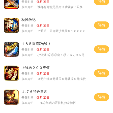
详情
开服时间：
08月/26日
版本介绍：
谁都有可能是黑马逆袭就在下只怪
秋风传纪
详情
开服时间：
08月/26日
版本介绍：
？通关三天合区沙奖最高１８８８８
１８５雷霆⑵合⑴
详情
开服时间：
08月/26日
版本介绍：
小怪爆+⑦⑧⑨套１秒７６刀９５范围捡
上线送２００充值
详情
开服时间：
08月/26日
版本介绍：
０元白玩０元通关０元装逼０元满赞
１.７６特色复古
详情
开服时间：
08月/26日
版本介绍：
1.76论年玩内置挂机独家情怀