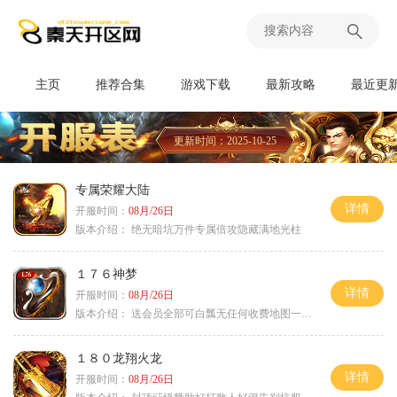
主页
推荐合集
游戏下载
最新攻略
最近更
更新时间：2025-10-25
专属荣耀大陆
详情
开服时间：
08月/26日
版本介绍：
绝无暗坑万件专属倍攻隐藏满地光柱
１７６神梦
详情
开服时间：
08月/26日
版本介绍：
送会员全部可白瓢无任何收费地图一切靠打
１８０龙翔火龙
详情
开服时间：
08月/26日