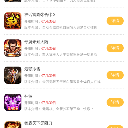
版本介绍：
１７６小极品＋７刀刀毒素全部靠打
神话雷霆②合①Ｘ
详情
开服时间：
07月/30日
版本介绍：
自动合成自捡自回散人追梦自动挂机
专属未知大陆
详情
开服时间：
07月/30日
版本介绍：
散人称王人人平等爆率拉满一切看脸
最强冰雪
详情
开服时间：
07月/30日
版本介绍：
最强无限刀平民白飘装备全爆百人在线
神转
详情
开服时间：
07月/30日
版本介绍：
无暗坑、全新独家第三季、快乐？
雄霸天下无限刀