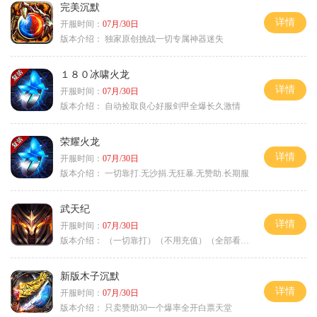
完美沉默
详情
开服时间：
07月/30日
版本介绍：
独家原创挑战一切专属神器迷失
１８０冰啸火龙
详情
开服时间：
07月/30日
版本介绍：
自动捡取良心好服剑甲全爆长久激情
荣耀火龙
详情
开服时间：
07月/30日
版本介绍：
一切靠打.无沙捐.无狂暴.无赞助.长期服
武天纪
详情
开服时间：
07月/30日
版本介绍：
（一切靠打）（不用充值）（全部看脸）
新版木子沉默
详情
开服时间：
07月/30日
版本介绍：
只卖赞助30一个爆率全开白票天堂