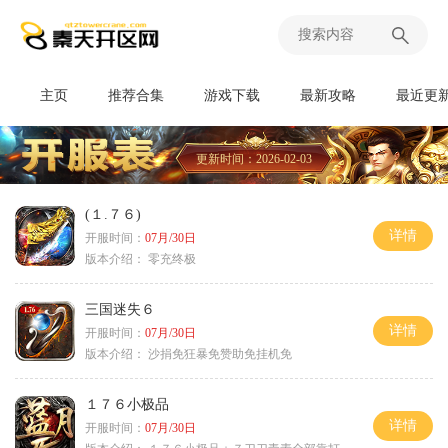
主页
推荐合集
游戏下载
最新攻略
最近更
更新时间：2026-02-03
(１.７６)
详情
开服时间：
07月/30日
版本介绍：
零充终极
三国迷失６
详情
开服时间：
07月/30日
版本介绍：
沙捐免狂暴免赞助免挂机免
１７６小极品
详情
开服时间：
07月/30日