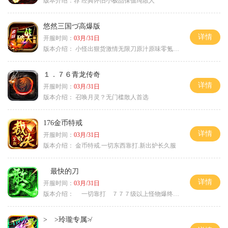
版本介绍：
荐 经典怀旧小极品保值纯散人
悠然三国づ高爆版
详情
开服时间：
03月/31日
版本介绍：
小怪出狠货激情无限刀原汁原味零氪通关
１．７６青龙传奇
详情
开服时间：
03月/31日
版本介绍：
召唤月灵？无门槛散人首选
176金币特戒
详情
开服时间：
03月/31日
版本介绍：
金币特戒.一切东西靠打.新出炉长久服
最快的刀
详情
开服时间：
03月/31日
版本介绍：
一切靠打 ７７７级以上怪物爆终极
> >玲瓏专属≯