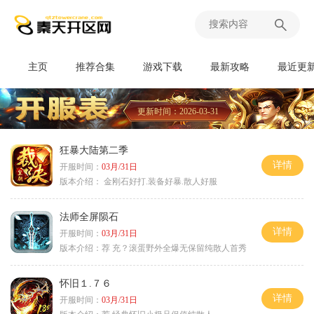
主页
推荐合集
游戏下载
最新攻略
最近更
更新时间：2026-03-31
狂暴大陆第二季
详情
开服时间：
03月/31日
版本介绍：
金刚石好打.装备好暴.散人好服
法师全屏陨石
详情
开服时间：
03月/31日
版本介绍：
荐 充？滚蛋野外全爆无保留纯散人首秀
怀旧１.７６
详情
开服时间：
03月/31日