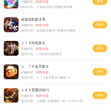
详情
开服时间：
03月/31日
版本介绍：
只卖会员纯元宝服全部靠暴
超速切割新冰雪
详情
开服时间：
03月/31日
版本介绍：
送捐献狂暴大小神魔永久耐玩
１７６特色复古
详情
开服时间：
03月/31日
版本介绍：
176你没玩过的复古
１．７６金币复古
详情
开服时间：
03月/31日
版本介绍：
１７６金币复古小极品+⒋
１８５雷霆⑵合⑴
详情
开服时间：
03月/31日
版本介绍：
小怪爆+⑦⑧⑨套１秒７６刀９５范围捡