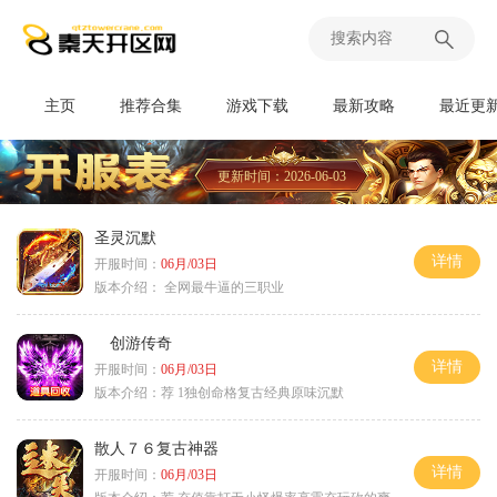
主页
推荐合集
游戏下载
最新攻略
最近更
更新时间：2026-06-03
圣灵沉默
详情
开服时间：
06月/03日
版本介绍：
全网最牛逼的三职业
创游传奇
详情
开服时间：
06月/03日
版本介绍：
荐 1独创命格复古经典原味沉默
散人７６复古神器
详情
开服时间：
06月/03日