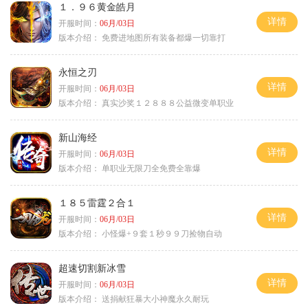
１．９６黄金皓月
详情
开服时间：
06月/03日
版本介绍：
免费进地图所有装备都爆一切靠打
永恒之刃
详情
开服时间：
06月/03日
版本介绍：
真实沙奖１２８８８公益微变单职业
新山海经
详情
开服时间：
06月/03日
版本介绍：
单职业无限刀全免费全靠爆
１８５雷霆２合１
详情
开服时间：
06月/03日
版本介绍：
小怪爆+９套１秒９９刀捡物自动
超速切割新冰雪
详情
开服时间：
06月/03日
版本介绍：
送捐献狂暴大小神魔永久耐玩