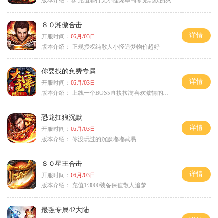
版本介绍：
荐 充值靠打无小怪爆率高零充玩砍的爽
８０湘傲合击
详情
开服时间：
06月/03日
版本介绍：
正规授权纯散人小怪追梦物价超好
你要找的免费专属
详情
开服时间：
06月/03日
版本介绍：
上线一个BOSS直接拉满喜欢激情的朋友进
恐龙扛狼沉默
详情
开服时间：
06月/03日
版本介绍：
你没玩过的沉默嘟嘟武易
８０星王合击
详情
开服时间：
06月/03日
版本介绍：
充值1:3000装备保值散人追梦
最强专属42大陆