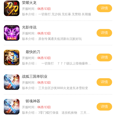
荣耀火龙
详情
开服时间：
06月/13日
版本介绍：
一切靠打.无沙捐.无狂暴.无赞助.长期服
光影传说
详情
开服时间：
06月/13日
版本介绍：
原创专属通关低消新出沉默好玩
最快的刀
详情
开服时间：
06月/13日
版本介绍：
一切靠打 ７７７级以上怪物爆终极
战狐三国单职业
详情
开服时间：
06月/13日
版本介绍：
三天合区沙奖8888火龙迷失冰雪轻变
斩魂神器
详情
开服时间：
06月/13日
版本介绍：
3零门槛打保值 送挂机捡物 三天合区