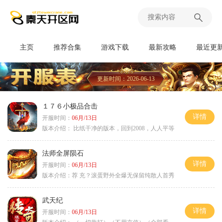
主页
推荐合集
游戏下载
最新攻略
最近更
更新时间：2026-06-13
１７６小极品合击
详情
开服时间：
06月/13日
版本介绍：
比纸干净的版本，回到2008，人人平等
法师全屏陨石
详情
开服时间：
06月/13日
版本介绍：
荐 充？滚蛋野外全爆无保留纯散人首秀
武天纪
详情
开服时间：
06月/13日