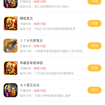
详情
开服时间：
06月/13日
版本介绍：
散人好混赞助可打长久耐玩
蟠龍复古
详情
开服时间：
06月/13日
版本介绍：
0充起飞打的比充的快看脸的世界
１７６玖梦复古
详情
开服时间：
06月/13日
版本介绍：
小怪爆充直道招猛虎小极品+5长久好玩
终极吾辈新神器
详情
开服时间：
06月/13日
版本介绍：
三天合区自动挂机浑源渾源斩仙
８０星王合击
详情
开服时间：
06月/13日
版本介绍：
充值1:3000装备保值散人追梦