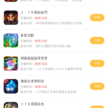
版本介绍：
（一切靠打）（不用充值）（全部看脸）
１．７６原始金币
详情
开服时间：
06月/13日
版本介绍：
赤月终极装备好打土药激情运９好搞
多多沉默
详情
开服时间：
06月/13日
版本介绍：
原久久团队打造只做良心服
倒赔超超超变变变
详情
开服时间：
06月/13日
版本介绍：
１００倍加速１０００％爆率中变迷失单职
激战火龙单职业
详情
开服时间：
06月/13日
版本介绍：
上千奖励三天拿沙激情公益专属
１７６清霜合击