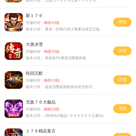
版本介绍：
无限刀＋９９９元素＋１００％
新１７６
详情
开服时间：
06月/13日
版本介绍：
屠龙一切靠打战士毒素法道宝宝猛
大唐冰雪
详情
开服时间：
06月/13日
版本介绍：
奖励多PK爽低消费爆终极
轮回沉默
详情
开服时间：
06月/13日
版本介绍：
超低消费超级耐操全程无暗坑
无敌７６大极品
详情
开服时间：
06月/13日
版本介绍：
(特殊Buff极品+９９９９９９元素Max）
１７６精品复古