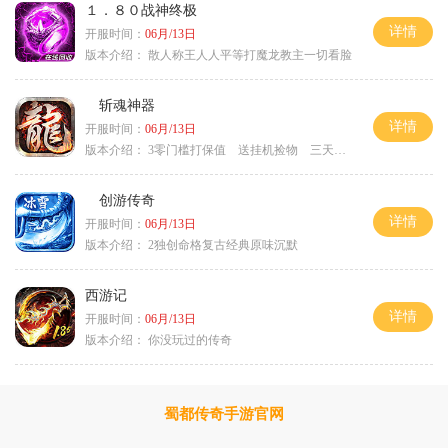
１．８０战神终极
详情
开服时间：
06月/13日
版本介绍：
散人称王人人平等打魔龙教主一切看脸
斩魂神器
详情
开服时间：
06月/13日
版本介绍：
3零门槛打保值 送挂机捡物 三天合区
创游传奇
详情
开服时间：
06月/13日
版本介绍：
2独创命格复古经典原味沉默
西游记
详情
开服时间：
06月/13日
版本介绍：
你没玩过的传奇
蜀都传奇手游官网