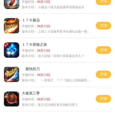
详情
开服时间：
06月/13日
版本介绍：
小极品+5道法超猛爆率高新版必火
１７６极品
详情
开服时间：
06月/13日
版本介绍：
上线１０倍爆率零冲全满玩全服一夜终极
１７６探秘之旅
详情
开服时间：
06月/13日
版本介绍：
道士超猛一切靠打拾取鉴定永久？
最快的刀
详情
开服时间：
06月/13日
版本介绍：
一切靠打 ７７７级以上怪物爆终极
大秦第三季
详情
开服时间：
06月/13日
版本介绍：
复古无沙捐狂暴无捐献无限？