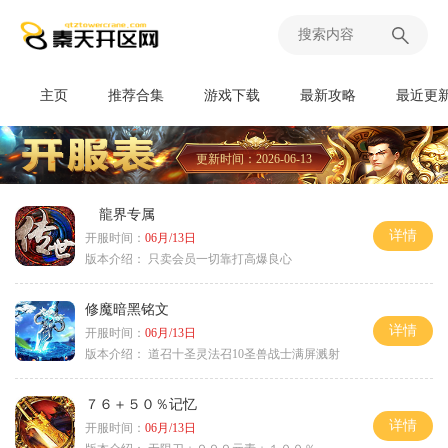
主页
推荐合集
游戏下载
最新攻略
最近更
更新时间：2026-06-13
龍界专属
详情
开服时间：
06月/13日
版本介绍：
只卖会员一切靠打高爆良心
修魔暗黑铭文
详情
开服时间：
06月/13日
版本介绍：
道召十圣灵法召10圣兽战士满屏溅射
７６＋５０％记忆
详情
开服时间：
06月/13日