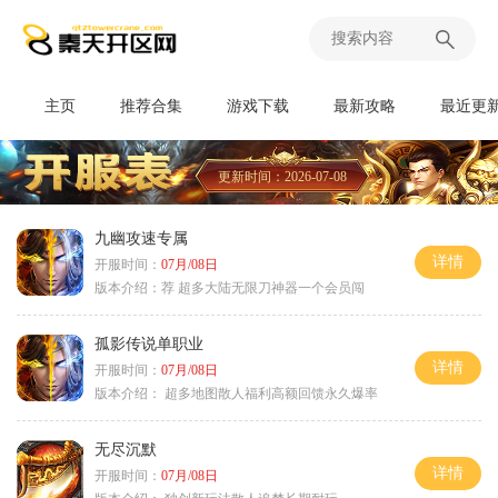
主页
推荐合集
游戏下载
最新攻略
最近更
更新时间：2026-07-08
九幽攻速专属
详情
开服时间：
07月/08日
版本介绍：
荐 超多大陆无限刀神器一个会员闯
孤影传说单职业
详情
开服时间：
07月/08日
版本介绍：
超多地图散人福利高额回馈永久爆率
无尽沉默
详情
开服时间：
07月/08日