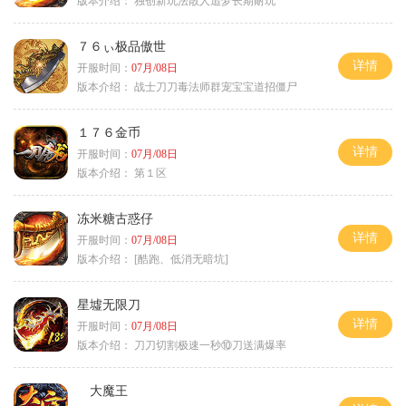
版本介绍：
独创新玩法散人追梦长期耐玩
７６ぃ极品傲世
详情
开服时间：
07月/08日
版本介绍：
战士刀刀毒法师群宠宝宝道招僵尸
１７６金币
详情
开服时间：
07月/08日
版本介绍：
第１区
冻米糖古惑仔
详情
开服时间：
07月/08日
版本介绍：
[酷跑、低消无暗坑]
星墟无限刀
详情
开服时间：
07月/08日
版本介绍：
刀刀切割极速一秒⑩刀送满爆率
大魔王