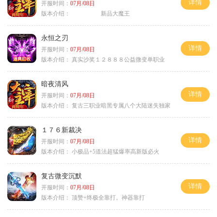
详情
开服时间：
07月/08日
版本介绍：
新品大魔王
永恒之刃
详情
开服时间：
07月/08日
版本介绍：
真实沙奖１２８８８公益微变单职业
暗夜清风
详情
开服时间：
07月/08日
版本介绍：
复古三职业暗黑专属八个大陆迷失独家
１７６新裁决
详情
开服时间：
07月/08日
版本介绍：
小极品+5道法超猛爆率高新版必火
复古微变沉默
详情
开服时间：
07月/08日
版本介绍：
顶赞+终极全靠打。神器靠打