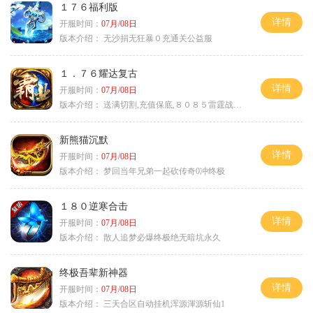
１７６福利版
详情
开服时间：
07月/08日
版本介绍：
无沙捐无狂暴０充通关公益服
１．７６耀达复古
详情
开服时间：
07月/08日
版本介绍：
送满切割,充值保底,８０８５雷霆战神微变
新熊猫沉默
详情
开服时间：
07月/08日
版本介绍：
梦回当年兄弟一起砍传奇0冲终极
１８０逆寒合击
详情
开服时间：
07月/08日
版本介绍：
散人追梦必爆终极绝无暗坑永久
终极吾辈新神器
详情
开服时间：
07月/08日
版本介绍：
三天合区自动挂机浑源渾源斩仙1