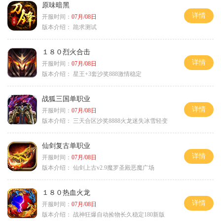
原味暗黑
详情
开服时间：
07月/08日
版本介绍：
跪求测试
１８０烈火合击
详情
开服时间：
07月/08日
版本介绍：
星王+3套沙奖888激情稳定
战狐三国单职业
详情
开服时间：
07月/08日
版本介绍：
三天合区沙奖8888火龙迷失冰雪轻变
仙剑复古单职业
详情
开服时间：
07月/08日
版本介绍：
仙剑上古v2.9魔罗圣殿恶魔广场
１８０热血火龙
详情
开服时间：
07月/08日
版本介绍：
战神狂爆自动捡物长久稳定180新版