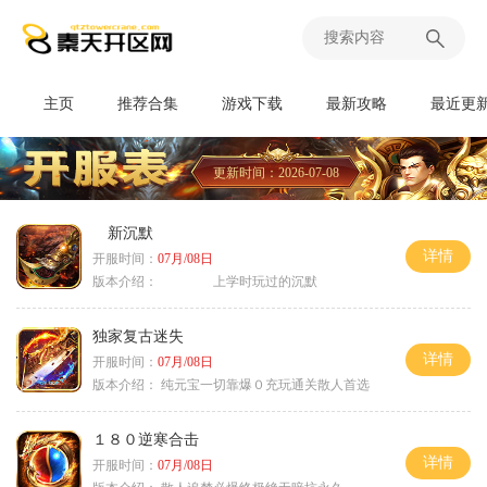
主页
推荐合集
游戏下载
最新攻略
最近更
更新时间：2026-07-08
新沉默
详情
开服时间：
07月/08日
版本介绍：
上学时玩过的沉默
独家复古迷失
详情
开服时间：
07月/08日
版本介绍：
纯元宝一切靠爆０充玩通关散人首选
１８０逆寒合击
详情
开服时间：
07月/08日