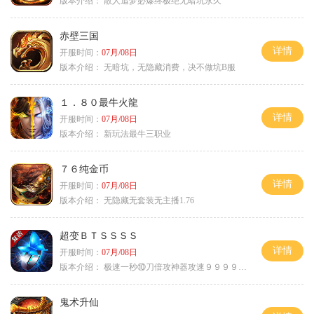
版本介绍：
散人追梦必爆终极绝无暗坑永久
赤壁三国
详情
开服时间：
07月/08日
版本介绍：
无暗坑，无隐藏消费，决不做坑B服
１．８０最牛火龍
详情
开服时间：
07月/08日
版本介绍：
新玩法最牛三职业
７６纯金币
详情
开服时间：
07月/08日
版本介绍：
无隐藏无套装无主播1.76
超变ＢＴＳＳＳＳ
详情
开服时间：
07月/08日
版本介绍：
极速一秒⑩刀倍攻神器攻速９９９９①挑
鬼术升仙