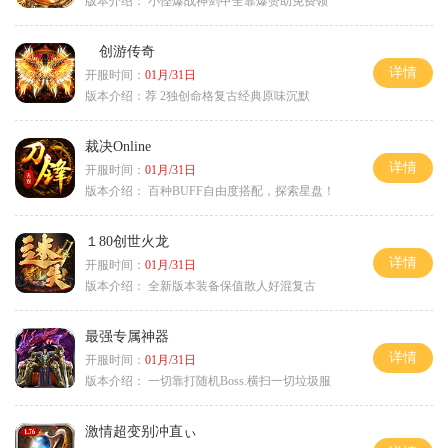
版本介绍：
小怪爆战神剑甲全靠爆赞助免费领
创游传奇
详情
开服时间：
01月/31日
版本介绍：
荐 2独创命格复古经典原味沉默
裁决Online
详情
开服时间：
01月/31日
版本介绍：
百种BUFF自由度搭配，探索星盘！
１80创世火龙
详情
开服时间：
01月/31日
版本介绍：
全新版本装备保值散人好混复古
最强专属神器
详情
开服时间：
01月/31日
版本介绍：
一切靠打随机Boss.横扫一切垃圾服
激情超变别冲直ぃ