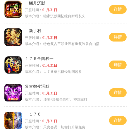
幽月沉默
详情
开服时间：
01月/31日
版本介绍：
独家沉默回忆经典耐玩长久
新手村
详情
开服时间：
01月/31日
版本介绍：
特色复古三职业没有重复装备自由搭配私
１７６全国独一
详情
开服时间：
01月/31日
版本介绍：
１７６单挑群怪地图超多
复古微变沉默
详情
开服时间：
01月/31日
版本介绍：
顶赞+终极全靠打。神器靠打
１７６
详情
开服时间：
01月/31日
版本介绍：
只卖会员一切靠打升级免费