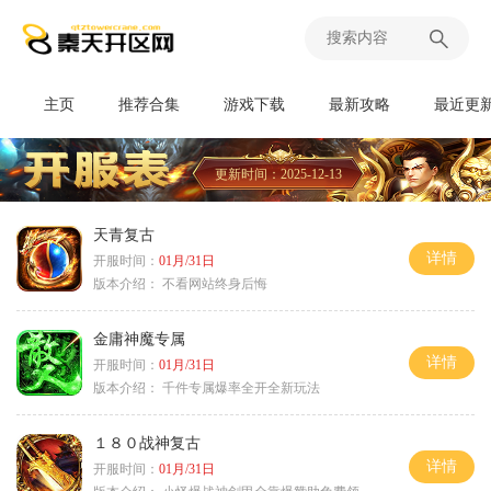
主页
推荐合集
游戏下载
最新攻略
最近更
更新时间：2025-12-13
天青复古
详情
开服时间：
01月/31日
版本介绍：
不看网站终身后悔
金庸神魔专属
详情
开服时间：
01月/31日
版本介绍：
千件专属爆率全开全新玩法
１８０战神复古
详情
开服时间：
01月/31日