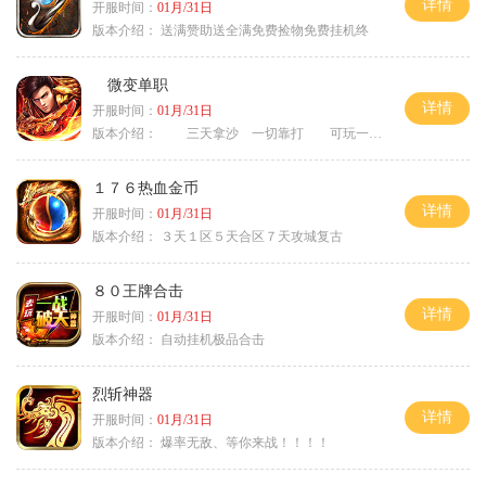
详情
开服时间：
01月/31日
版本介绍：
送满赞助送全满免费捡物免费挂机终
微变单职
详情
开服时间：
01月/31日
版本介绍：
三天拿沙 一切靠打 可玩一年
１７６热血金币
详情
开服时间：
01月/31日
版本介绍：
３天１区５天合区７天攻城复古
８０王牌合击
详情
开服时间：
01月/31日
版本介绍：
自动挂机极品合击
烈斩神器
详情
开服时间：
01月/31日
版本介绍：
爆率无敌、等你来战！！！！