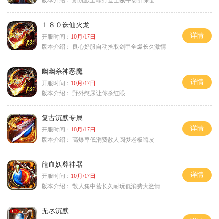
版本介绍：
新沉默全靠打道士贼牛物价保值
１８０诛仙火龙
详情
开服时间：
10月/17日
版本介绍：
良心好服自动拾取剑甲全爆长久激情
幽幽杀神恶魔
详情
开服时间：
10月/17日
版本介绍：
野外憋尿让你杀红眼
复古沉默专属
详情
开服时间：
10月/17日
版本介绍：
高爆率低消费散人圆梦老板嗨皮
龍血妖尊神器
详情
开服时间：
10月/17日
版本介绍：
散人集中营长久耐玩低消费大激情
无尽沉默