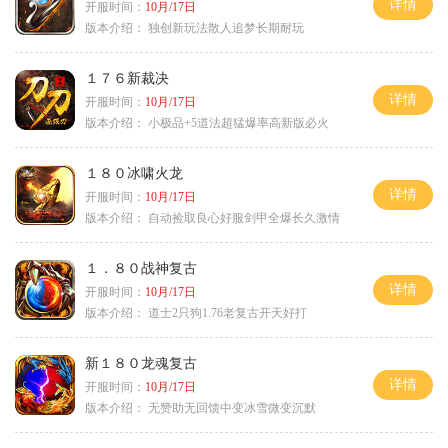
详情
开服时间：
10月/17日
版本介绍：
独创新玩法散人追梦长期耐玩
１７６新裁决
详情
开服时间：
10月/17日
版本介绍：
小极品+5道法超猛爆率高新版必火
１８０冰啸火龙
详情
开服时间：
10月/17日
版本介绍：
自动捡取良心好服剑甲全爆长久激情
１．８０战神复古
详情
开服时间：
10月/17日
版本介绍：
道士2只狗1.76老复古开天好打
新１８０龙魂复古
详情
开服时间：
10月/17日
版本介绍：
无赞助无回馈中变冰雪微变沉默