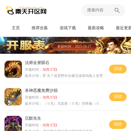
主页
推荐合集
游戏下载
最新攻略
最近更
更新时间：2025-10-17
法师全屏陨石
详情
开服时间：
10月/17日
版本介绍：
荐 充？滚蛋野外全爆无保留纯散人首秀
杀神恶魔免费沙捐
详情
开服时间：
10月/17日
版本介绍：
（０充）无套路（０充）到终极（０充）爽
沉默先生
详情
开服时间：
10月/17日