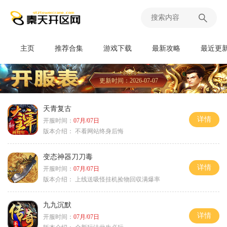
主页
推荐合集
游戏下载
最新攻略
最近更
更新时间：2026-07-07
天青复古
详情
开服时间：
07月/07日
版本介绍：
不看网站终身后悔
变态神器刀刀毒
详情
开服时间：
07月/07日
版本介绍：
上线送吸怪挂机捡物回収满爆率
九九沉默
详情
开服时间：
07月/07日