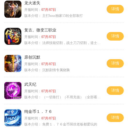
龙火迷失
详情
开服时间：
07月/07日
版本介绍：
主打boss独家15转全部靠打
复古。微变三职业
详情
开服时间：
07月/07日
版本介绍：
法师技能切割，战士刀刀切割，道士宠物秒怪
原创沉默
详情
开服时间：
07月/07日
版本介绍：
沉默剧情专属烧脑
武天纪
详情
开服时间：
07月/07日
版本介绍：
（一切靠打）（不用充值）（全部看脸）
纯金币１．７６
详情
开服时间：
07月/07日
版本介绍：
免费１．７６金币屌丝老板都爱玩的