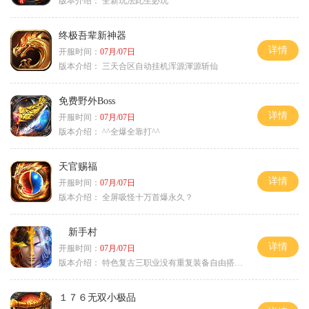
版本介绍：
全新玩法此生必玩
终极吾辈新神器
详情
开服时间：
07月/07日
版本介绍：
三天合区自动挂机浑源渾源斩仙
免费野外Boss
详情
开服时间：
07月/07日
版本介绍：
^^全爆全靠打^^
天官赐福
详情
开服时间：
07月/07日
版本介绍：
全屏吸怪十万首爆永久？
新手村
详情
开服时间：
07月/07日
版本介绍：
特色复古三职业没有重复装备自由搭配私
１７６无双小极品