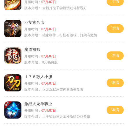
详情
开服时间：
07月/07日
版本介绍：
全新打鬼子尝新玩过得都说好
77复古合击
详情
开服时间：
07月/07日
版本介绍：
独家制作，打怪有趣味，打架有激情
魔道祖师
详情
开服时间：
07月/07日
版本介绍：
8元畅爽版
１７６散人小服
详情
开服时间：
07月/07日
版本介绍：
火龙沉默冰雪神器微变复古
激战火龙单职业
详情
开服时间：
07月/07日
版本介绍：
上千奖励三天拿沙激情公益专属