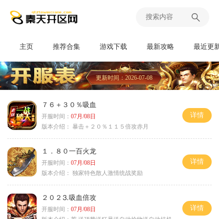
主页
推荐合集
游戏下载
最新攻略
最近更
更新时间：2026-07-08
７６＋３０％吸血
详情
开服时间：
07月/08日
版本介绍：
暴击＋２０％１１５倍攻赤月
１．８０一百火龙
详情
开服时间：
07月/08日
版本介绍：
独家特色散人激情统战奖励
２０２⒊吸血倍攻
详情
开服时间：
07月/08日