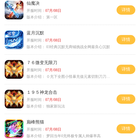
仙魔决
详情
开服时间：
07月/08日
版本介绍：
第一区
蓝月沉默
详情
开服时间：
07月/08日
版本介绍：
03经典沉默无商铺挑战全网最良心沉默
７６微变无限刀
详情
开服时间：
07月/08日
版本介绍：
０充下全图小怪暴充值元素切割刀刀极品
１９５神龙合击
详情
开服时间：
07月/08日
版本介绍：
独家新玩法
巅峰熊猫
详情
开服时间：
07月/08日
版本介绍：
梦回当年0充终极专属人帅爆率高