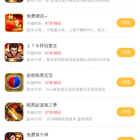
版本介绍：
荐 送顶赞送狂暴送自动捡物送自动挂机
免费测试←
详情
开服时间：
07月/08日
版本介绍：
小怪爆大米，上线干翻BOSS，拿沙大奖
１７６怀旧复古
详情
开服时间：
07月/08日
版本介绍：
复古怀旧简单特色技能让你找回当年味
创世暗黑宝宝
详情
开服时间：
07月/08日
版本介绍：
boss抓宠鉴定战全屏毒法全屏雷道全屏狗
暗黑起源第三季
详情
开服时间：
07月/08日
版本介绍：
2024独家暗黑版本.提前泄密
免费算个球