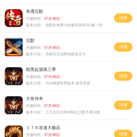
奇遇沉默
详情
开服时间：
07月/08日
版本介绍：
地图全免费小怪爆充值BOSS爆一切
沉默
详情
开服时间：
07月/08日
版本介绍：
无暗坑无顶榜加群送月卡
暗黑起源第三季
详情
开服时间：
07月/08日
版本介绍：
2024独家暗黑版本.提前泄密
大鱼传奇
详情
开服时间：
07月/08日
版本介绍：
三天合区沙奖8888让沉默不再沉默
１７６攻速大极品
详情
开服时间：
07月/08日