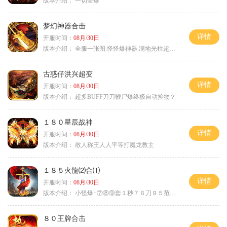
版本介绍：
一切全爆
梦幻神器合击
详情
开服时间：
08月/30日
版本介绍：
全服一张图.怪怪爆神器.满地光柱超激情
古惑仔洪兴超变
详情
开服时间：
08月/30日
版本介绍：
超多BUFF刀刀鞭尸爆终极自动捡物？
１８０星辰战神
详情
开服时间：
08月/30日
版本介绍：
散人称王人人平等打魔龙教主
１８５火龍⑵合⑴
详情
开服时间：
08月/30日
版本介绍：
小怪爆+⑦⑧⑨套１秒７６刀９５范围捡
８０王牌合击