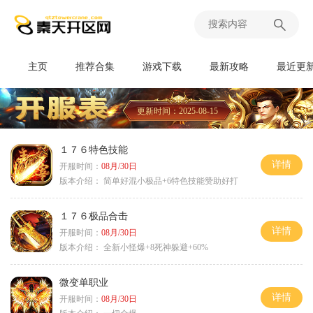
主页
推荐合集
游戏下载
最新攻略
最近更
更新时间：2025-08-15
１７６特色技能
详情
开服时间：
08月/30日
版本介绍：
简单好混小极品+6特色技能赞助好打
１７６极品合击
详情
开服时间：
08月/30日
版本介绍：
全新小怪爆+8死神躲避+60%
微变单职业
详情
开服时间：
08月/30日