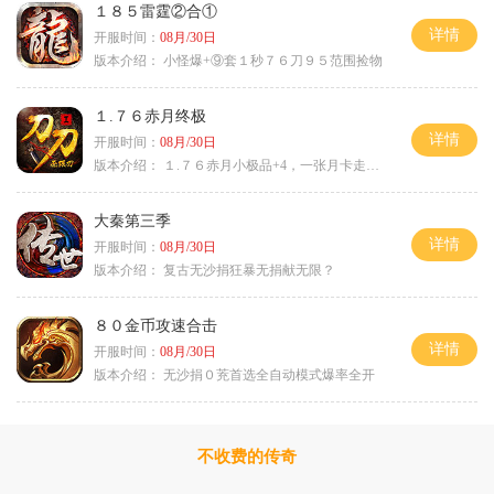
１８５雷霆②合①
详情
开服时间：
08月/30日
版本介绍：
小怪爆+⑨套１秒７６刀９５范围捡物
１.７６赤月终极
详情
开服时间：
08月/30日
版本介绍：
１.７６赤月小极品+4，一张月卡走天涯c
大秦第三季
详情
开服时间：
08月/30日
版本介绍：
复古无沙捐狂暴无捐献无限？
８０金币攻速合击
详情
开服时间：
08月/30日
版本介绍：
无沙捐０茺首选全自动模式爆率全开
不收费的传奇