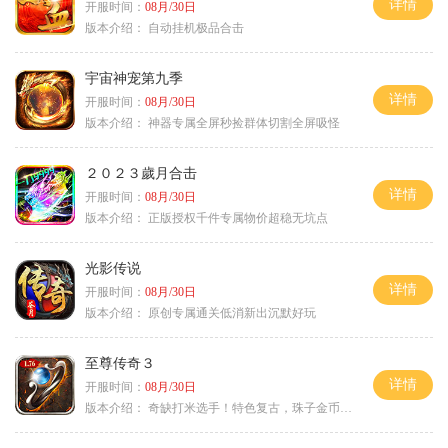
详情
开服时间：
08月/30日
版本介绍：
自动挂机极品合击
宇宙神宠第九季
详情
开服时间：
08月/30日
版本介绍：
神器专属全屏秒捡群体切割全屏吸怪
２０２３歲月合击
详情
开服时间：
08月/30日
版本介绍：
正版授权千件专属物价超稳无坑点
光影传说
详情
开服时间：
08月/30日
版本介绍：
原创专属通关低消新出沉默好玩
至尊传奇３
详情
开服时间：
08月/30日
版本介绍：
奇缺打米选手！特色复古，珠子金币释放珠子