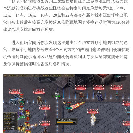
获取30倍隐藏地图券的主要途径是前往水上城市地图寻找名为我
本沉默的怪物进行挑战这些怪物会在特定时间点刷新每天4点、8点、
12点、14点、16点、18点、20点和22点都会有新的我本沉默怪物出现
它们被击败后有较高几率掉落30倍隐藏地图券怪物存活时间为120分钟
建议合理安排时间前往狩猎。
进入祖玛宝阁后你会发现这里是由12个独立方形小地图组成的迷
宫世界每个小地图都分布着4个不同方向的传送门这些传送门会将你随
机传送到其他小地图区域这种随机传送机制让每次探险都充满未知需
要你保持警惕随时准备应对各种情况。