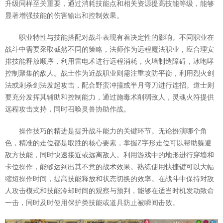
升级同样至关重要，通过消耗技能点和相关资源提高技能等级，能够
显著增强技能的伤害输出和控制效果。
职业特性与技能搭配对战斗表现有着决定性的影响。不同职业在
战斗中需要采取截然不同的策略，法师作为远程魔法职业，应合理安
排技能释放顺序，利用雷电术进行远程消耗，火墙制造障碍，冰咆哮
控制聚集的敌人。战士作为近战职业则需注重攻防平衡，利用烈火剑
法或刺杀剑法发起攻击，配合野蛮冲撞或半月弯刀进行连招。道士则
要充分发挥其辅助和控制能力，通过施毒术削弱敌人，灵魂火符提供
远程攻击支持，同时召唤灵兽协助作战。
操作技巧的精进是提升战斗能力的关键环节。无论扮演哪个角
色，精准的走位都是取胜的核心要素，掌握Z字形走位可以帮助躲避
敌方技能，同时快速接近或远离敌人。利用游戏中的地形进行穿墙和
卡位操作，能够达到出其不意的战术效果。熟练使用快捷键可以大幅
缩短操作时间，提高技能释放和状态切换的效率。在战斗中保持对敌
人攻击模式和技能冷却时间的观察与预判，能够在适当时机发动致命
一击，同时及时使用保护类技能或道具防止被瞬间击败。