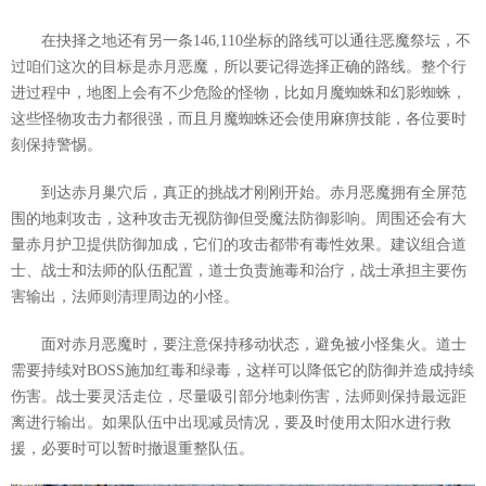
在抉择之地还有另一条146,110坐标的路线可以通往恶魔祭坛，不
过咱们这次的目标是赤月恶魔，所以要记得选择正确的路线。整个行
进过程中，地图上会有不少危险的怪物，比如月魔蜘蛛和幻影蜘蛛，
这些怪物攻击力都很强，而且月魔蜘蛛还会使用麻痹技能，各位要时
刻保持警惕。
到达赤月巢穴后，真正的挑战才刚刚开始。赤月恶魔拥有全屏范
围的地刺攻击，这种攻击无视防御但受魔法防御影响。周围还会有大
量赤月护卫提供防御加成，它们的攻击都带有毒性效果。建议组合道
士、战士和法师的队伍配置，道士负责施毒和治疗，战士承担主要伤
害输出，法师则清理周边的小怪。
面对赤月恶魔时，要注意保持移动状态，避免被小怪集火。道士
需要持续对BOSS施加红毒和绿毒，这样可以降低它的防御并造成持续
伤害。战士要灵活走位，尽量吸引部分地刺伤害，法师则保持最远距
离进行输出。如果队伍中出现减员情况，要及时使用太阳水进行救
援，必要时可以暂时撤退重整队伍。