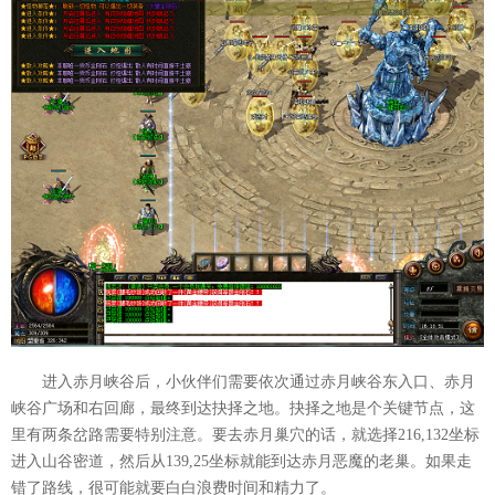
进入赤月峡谷后，小伙伴们需要依次通过赤月峡谷东入口、赤月
峡谷广场和右回廊，最终到达抉择之地。抉择之地是个关键节点，这
里有两条岔路需要特别注意。要去赤月巢穴的话，就选择216,132坐标
进入山谷密道，然后从139,25坐标就能到达赤月恶魔的老巢。如果走
错了路线，很可能就要白白浪费时间和精力了。