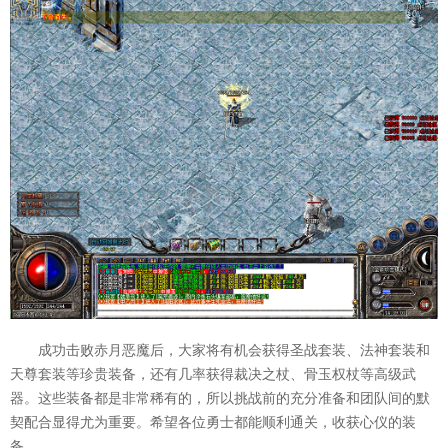
成功击败赤月恶魔后，大家将有机会获得圣战套装、法神套装和
天尊套装等珍贵装备，还有几率获得裁决之杖、骨玉权杖等高级武
器。这些装备都是非常稀有的，所以挑战前的充分准备和团队间的默
契配合显得尤为重要。希望各位勇士都能顺利通关，收获心仪的装
备。