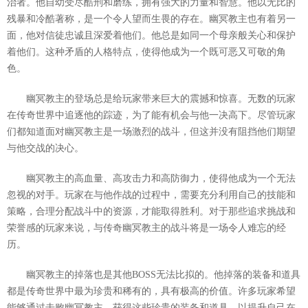
治者。他自幼受尽酷刑和磨练，拥有强大的力量和智慧。他以无比的
残暴和冷酷著称，是一个令人望而生畏的存在。幽冥教主也有着另一
面，他对信徒忠诚且深爱着他们。他总是如同一个母亲般关心和保护
着他们。这种矛盾的人格特点，使得他成为一个既可恶又可敬的角
色。
幽冥教主的登场总是给玩家带来巨大的震撼和惊喜。无数的玩家
在传奇世界中追逐他的踪迹，为了能有机会与他一决高下。尽管玩家
们都知道面对幽冥教主是一场激烈的战斗，但这并没有阻挡他们期望
与他交战的决心。
幽冥教主的高血量、高攻击力和高防御力，使得他成为一个无法
忽视的对手。玩家在与他作战的过程中，需要充分利用自己的技能和
策略，合理分配战斗中的资源，才能取得胜利。对于那些追求挑战和
荣誉感的玩家来说，与传奇幽冥教主的战斗将是一场令人难忘的经
历。
幽冥教主的掉落也是其他BOSS无法比拟的。他掉落的装备和道具
都是传奇世界中最为珍贵和稀有的，具有极高的价值。许多玩家希望
能够通过击败幽冥教主，获得这些珍贵的装备和道具，以提升自己在