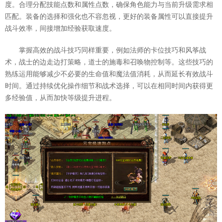
度。合理分配技能点数和属性点数，确保角色能力与当前升级需求相
匹配。装备的选择和强化也不容忽视，更好的装备属性可以直接提升
战斗效率，间接增加经验获取速度。
掌握高效的战斗技巧同样重要，例如法师的卡位技巧和风筝战
术，战士的边走边打策略，道士的施毒和召唤物控制等。这些技巧的
熟练运用能够减少不必要的生命值和魔法值消耗，从而延长有效战斗
时间。通过持续优化操作细节和战术选择，可以在相同时间内获得更
多经验值，从而加快等级提升进程。