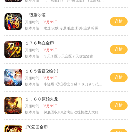
版本介绍：
（一切靠打）（不用充值）（全部看脸）
盟重沙漠
详情
开服时间：
05月/19日
版本介绍：
攻速,沉默,专属,吸血,野外,追梦,暗黑
１７６热血金币
详情
开服时间：
05月/19日
版本介绍：
３天１区５天合区７天攻城复古
１８５雷霆⑵合⑴
详情
开服时间：
05月/19日
版本介绍：
小怪爆+⑦⑧⑨套１秒７６刀９５范围捡
１．８０原始火龙
详情
开服时间：
05月/19日
版本介绍：
保底回収100全满自动挂机散人大服
176爱国金币