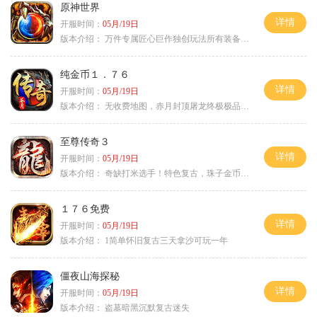
原神世界
详情
开服时间：
05月/19日
版本介绍：
万件专属匠心巨作独创玩法所有装备靠打
纯金币１．７６
详情
开服时间：
05月/19日
版本介绍：
无收费地图，赤月封顶屠龙终极极品＋６
至尊传奇３
详情
开服时间：
05月/19日
版本介绍：
奇缺打米选手！特色复古，珠子金币释放珠子
１７６免费
详情
开服时间：
05月/19日
版本介绍：
1简单怀旧复古三天拿沙可玩一年
僵夜山海探秘
详情
开服时间：
05月/19日
版本介绍：
盗墓暗黑沉默复古迷失