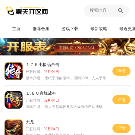
主页
推荐合集
游戏下载
最新攻略
最近更
更新时间：2026-02-04
１７６小极品合击
详情
开服时间：
02月/04日
版本介绍：
比纸干净的版本，回到2008，人人平等
１.８０巅峰战神
详情
开服时间：
02月/04日
版本介绍：
散人天堂战神复古火爆激情自动挂机
天龙
详情
开服时间：
02月/04日