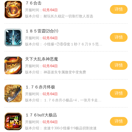
７６合击
详情
开服时间：
02月/04日
版本介绍：
耐玩长久稳定一切靠打散人首选
１８５雷霆⑵合⑴
详情
开服时间：
02月/04日
版本介绍：
小怪爆+⑦⑧⑨套１秒７６刀９５范围捡
天下大乱杀神恶魔
详情
开服时间：
02月/04日
版本介绍：
神器迷失专属微变中变免费
１.７６赤月终极
详情
开服时间：
02月/04日
版本介绍：
１.７６赤月小极品+4，一张月卡走天涯a
１７６buff大极品
详情
开服时间：
02月/04日
版本介绍：
攻速十300小怪爆十9极品切割攻速