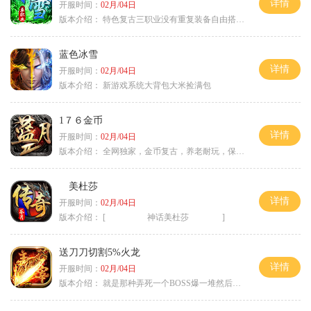
详情
开服时间：
02月/04日
版本介绍：
特色复古三职业没有重复装备自由搭配私
蓝色冰雪
详情
开服时间：
02月/04日
版本介绍：
新游戏系统大背包大米捡满包
1７６金币
详情
开服时间：
02月/04日
版本介绍：
全网独家，金币复古，养老耐玩，保底回収
美杜莎
详情
开服时间：
02月/04日
版本介绍：
[ 神话美杜莎 ]
送刀刀切割5%火龙
详情
开服时间：
02月/04日
版本介绍：
就是那种弄死一个BOSS爆一堆然后就起飞