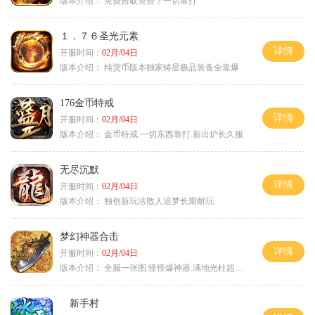
版本介绍：
免费拾取免费？一切靠打
１．７６圣光元素
详情
开服时间：
02月/04日
版本介绍：
纯货币版本独家铸星极品装备全靠爆
176金币特戒
详情
开服时间：
02月/04日
版本介绍：
金币特戒.一切东西靠打.新出炉长久服
无尽沉默
详情
开服时间：
02月/04日
版本介绍：
独创新玩法散人追梦长期耐玩
梦幻神器合击
详情
开服时间：
02月/04日
版本介绍：
全服一张图.怪怪爆神器.满地光柱超激情
新手村