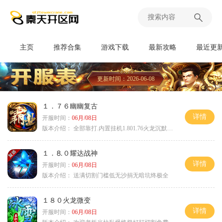
主页
推荐合集
游戏下载
最新攻略
最近更
更新时间：2026-06-08
１．７６幽幽复古
详情
开服时间：
06月/08日
版本介绍：
全部靠打.内置挂机1.801.76火龙沉默微变
１．⒏０耀达战神
详情
开服时间：
06月/08日
版本介绍：
送满切割门槛低无沙捐无暗坑终极全
１８０火龙微变
详情
开服时间：
06月/08日