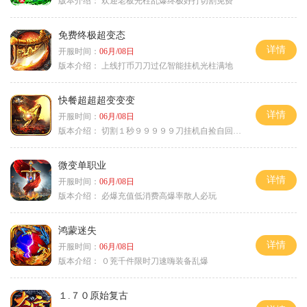
版本介绍：
欢迎老板光柱乱爆终极好打切割免费
免费终极超变态
详情
开服时间：
06月/08日
版本介绍：
上线打币刀刀过亿智能挂机光柱满地
快餐超超超变变变
详情
开服时间：
06月/08日
版本介绍：
切割１秒９９９９９刀挂机自捡自回０血不
微变单职业
详情
开服时间：
06月/08日
版本介绍：
必爆充值低消费高爆率散人必玩
鸿蒙迷失
详情
开服时间：
06月/08日
版本介绍：
０茺千件限时刀速嗨装备乱爆
１.７０原始复古