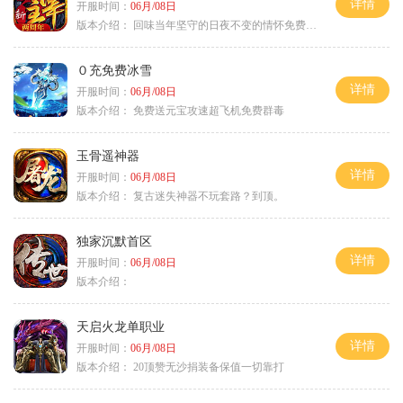
详情
开服时间：
06月/08日
版本介绍：
回味当年坚守的日夜不变的情怀免费绿色
０充免费冰雪
详情
开服时间：
06月/08日
版本介绍：
免费送元宝攻速超飞机免费群毒
玉骨遥神器
详情
开服时间：
06月/08日
版本介绍：
复古迷失神器不玩套路？到顶。
独家沉默首区
详情
开服时间：
06月/08日
版本介绍：
天启火龙单职业
详情
开服时间：
06月/08日
版本介绍：
20顶赞无沙捐装备保值一切靠打