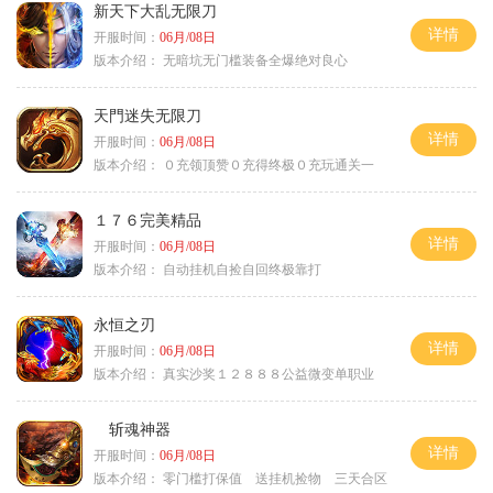
新天下大乱无限刀
详情
开服时间：
06月/08日
版本介绍：
无暗坑无门槛装备全爆绝对良心
天門迷失无限刀
详情
开服时间：
06月/08日
版本介绍：
０充领顶赞０充得终极０充玩通关一
１７６完美精品
详情
开服时间：
06月/08日
版本介绍：
自动挂机自捡自回终极靠打
永恒之刃
详情
开服时间：
06月/08日
版本介绍：
真实沙奖１２８８８公益微变单职业
斩魂神器
详情
开服时间：
06月/08日
版本介绍：
零门槛打保值 送挂机捡物 三天合区