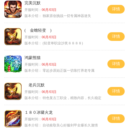
完美沉默
详情
开服时间：
06月/03日
版本介绍：
独家原创挑战一切专属神器迷失
( 金蟾轻变 )
详情
开服时间：
06月/03日
版本介绍：
(轻变单职业沙奖８８８８)
鸿蒙熊猫
详情
开服时间：
06月/03日
版本介绍：
零起步原始正版一切靠打养老专属
老兵沉默
详情
开服时间：
06月/03日
版本介绍：
特色复古三职业，精致内容，长久稳定
１８０冰啸火龙
详情
开服时间：
06月/03日
版本介绍：
自动捡取良心好服剑甲全爆长久激情