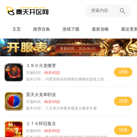
主页
推荐合集
游戏下载
最新攻略
最近更
更新时间：2026-06-03
１８０火龙微变
详情
开服时间：
06月/03日
版本介绍：
内置智能挂机终极全爆物价超值上线送神器
昊天火龙单职业
详情
开服时间：
06月/03日
版本介绍：
三天拿沙海量首爆复古微变专属
１７６怀旧复古
详情
开服时间：
06月/03日