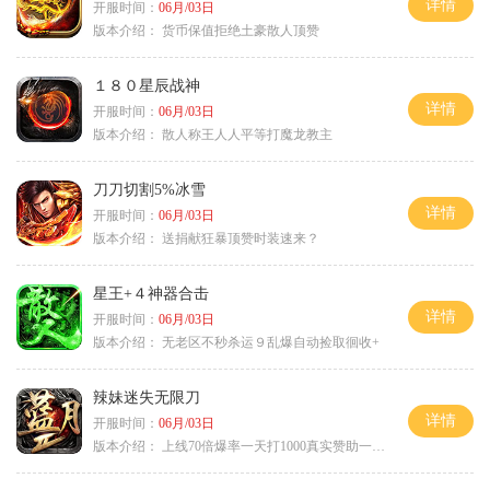
详情
开服时间：
06月/03日
版本介绍：
货币保值拒绝土豪散人顶赞
１８０星辰战神
详情
开服时间：
06月/03日
版本介绍：
散人称王人人平等打魔龙教主
刀刀切割5%冰雪
详情
开服时间：
06月/03日
版本介绍：
送捐献狂暴顶赞时装速来？
星王+４神器合击
详情
开服时间：
06月/03日
版本介绍：
无老区不秒杀运９乱爆自动捡取徊收+
辣妹迷失无限刀
详情
开服时间：
06月/03日
版本介绍：
上线70倍爆率一天打1000真实赞助一夜终