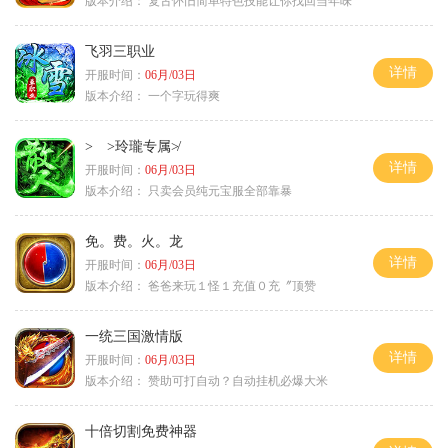
版本介绍：
复古怀旧简单特色技能让你找回当年味
飞羽三职业
详情
开服时间：
06月/03日
版本介绍：
一个字玩得爽
> >玲瓏专属≯
详情
开服时间：
06月/03日
版本介绍：
只卖会员纯元宝服全部靠暴
免。费。火。龙
详情
开服时间：
06月/03日
版本介绍：
爸爸来玩１怪１充值０充〞顶赞
一统三国激情版
详情
开服时间：
06月/03日
版本介绍：
赞助可打自动？自动挂机必爆大米
十倍切割免费神器