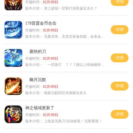
详情
开服时间：
02月/09日
版本介绍：
道士超猛一切靠打拾取鉴定永久？
178雷霆金币合击
详情
开服时间：
02月/09日
版本介绍：
无聚灵珠，无变态装备技能，金条金刚石保底
最快的刀
详情
开服时间：
02月/09日
版本介绍：
一切靠打 ７７７级以上怪物爆终极
幽月沉默
详情
开服时间：
02月/09日
版本介绍：
独家沉默回忆经典耐玩长久
神之领域更新了
详情
开服时间：
02月/09日
版本介绍：
上线送无限刀!自动捡取！无限透视！