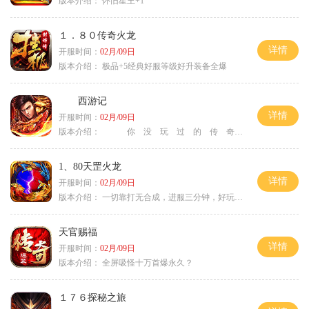
版本介绍：
怀旧星王+1
１．８０传奇火龙
详情
开服时间：
02月/09日
版本介绍：
极品+5经典好服等级好升装备全爆
西游记
详情
开服时间：
02月/09日
版本介绍：
你 没 玩 过 的 传 奇
1、80天罡火龙
详情
开服时间：
02月/09日
版本介绍：
一切靠打无合成，进服三分钟，好玩一整年。
天官赐福
详情
开服时间：
02月/09日
版本介绍：
全屏吸怪十万首爆永久？
１７６探秘之旅