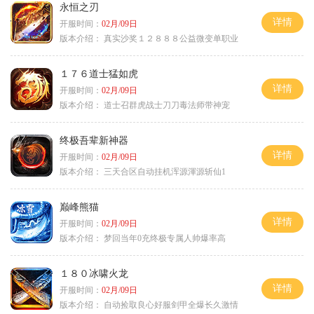
永恒之刃
详情
开服时间：
02月/09日
版本介绍：
真实沙奖１２８８８公益微变单职业
１７６道士猛如虎
详情
开服时间：
02月/09日
版本介绍：
道士召群虎战士刀刀毒法师带神宠
终极吾辈新神器
详情
开服时间：
02月/09日
版本介绍：
三天合区自动挂机浑源渾源斩仙1
巅峰熊猫
详情
开服时间：
02月/09日
版本介绍：
梦回当年0充终极专属人帅爆率高
１８０冰啸火龙
详情
开服时间：
02月/09日
版本介绍：
自动捡取良心好服剑甲全爆长久激情