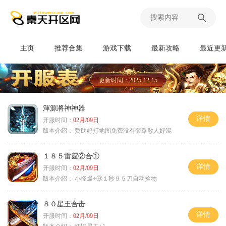
主页
推荐合集
游戏下载
最新攻略
最近更
更新时间：2025-12-15
渾源將神神器
详情
开服时间：
02月/09日
版本介绍：
赞助好打地图免费没有套路散人好混
１８５雷霆②合①
详情
开服时间：
02月/09日
版本介绍：
小怪爆+⑨１秒９５刀自动捡物
８０星王合击
详情
开服时间：
02月/09日