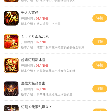
版本介绍：
荐 经典怀旧小极品保值纯散人
千人古惑仔
详情
开服时间：
06月/10日
版本介绍：
散人追梦，？毕业
１．７６圣光元素
详情
开服时间：
06月/10日
版本介绍：
纯货币版本独家铸星极品装备全靠爆
超速切割新冰雪
详情
开服时间：
06月/10日
版本介绍：
送捐献狂暴大小神魔永久耐玩
鏖战大极品合击
详情
开服时间：
06月/10日
版本介绍：
舞帝味儿原始龙之冰魂摘星
切割Ｘ无限乱爆ＸＸ