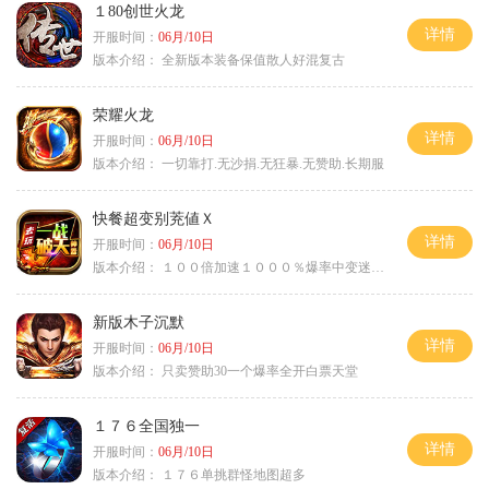
１80创世火龙
详情
开服时间：
06月/10日
版本介绍：
全新版本装备保值散人好混复古
荣耀火龙
详情
开服时间：
06月/10日
版本介绍：
一切靠打.无沙捐.无狂暴.无赞助.长期服
快餐超变别茺値Ｘ
详情
开服时间：
06月/10日
版本介绍：
１００倍加速１０００％爆率中变迷失单职
新版木子沉默
详情
开服时间：
06月/10日
版本介绍：
只卖赞助30一个爆率全开白票天堂
１７６全国独一
详情
开服时间：
06月/10日
版本介绍：
１７６单挑群怪地图超多