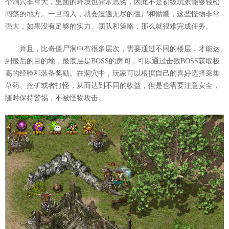
个洞穴非常大，里面的环境也异常恶劣，因此不是初级玩家能够轻松
闯荡的地方。一旦闯入，就会遭遇无尽的僵尸和骷髅，这些怪物非常
强大，如果没有足够的实力、团队和策略，那么就很难完成任务。
并且，比奇僵尸洞中有很多层次，需要通过不同的楼层，才能达
到最后的目的地，最底层是BOSS的房间，可以通过击败BOSS获取极
高的经验和装备奖励。在洞穴中，玩家可以根据自己的喜好选择采集
草药、挖矿或者打怪，从而达到不同的收益，但是也需要注意安全，
随时保持警惕，不被怪物攻击。