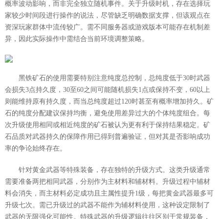
概率波动影响，而非完全独立随机事件。关于升级时机，存在选择玩
家较少时间段进行操作的说法，尽管缺乏明确数据支撑，但该观点在
资深玩家群体中流传较广。需不同服务器或游戏版本可能存在机制差
异，因此实际操作中需结合当前环境调整策略。
黑铁矿石的使用需要特别注意纯度总控制，总纯度低于30时武器
会损失3点持久度，30至60之间可能随机损失1点或保持不变，60以上
则能维持原有持久度，而当总纯度超过120时甚至有概率增加持久。矿
石的纯度分配建议保持均衡，避免使用差异过大的个体纯度组合。每
次升级使用相同或相近纯度的矿石被认为更有利于保持结果稳定。矿
石品质对武器持久的保障作用已得到普遍验证，但对其是否影响成功
率的争论始终存在。
针对黄金武器等特殊装备，存在独特的升级方式。这类升级通常
需要准备两把相同武器，分别作为主材料和辅材料。升级过程中辅材
料会消失，而主材料必定成功且主属性提升1级，每把黄金武器最多可
升级七次。需已升级过的武器不能作为辅材料使用，这种设定限制了
武器的无限强化可能性。特殊武器的升级逻辑往往区别于常规装备，