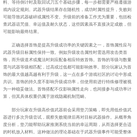
料、等待倒计时及取回试刀五个基础步骤，每一步都需要严格遵循游
戏内设定规则。武器升级结果存在随机性，成功时属性提升，失败则
可能导致武器破碎或属性不变。升级前的准备工作尤为重要，包括检
查武器诅咒值、幸运值及耐久状态，这些因素虽不直接决定成败，但
可能影响最终结果。
正确选择首饰是提高升级成功率的关键因素之一，首饰属性应与
武器升级目标属性保持一致。例如升级攻击属性时需选用攻击类首
饰，而升级道术或魔法时则应配备相应特效首饰。首饰的等级与数量
需与武器等级相匹配，过高或过低都可能影响效率。部分玩家认为首
饰的最大值越高越有利于升级，这一点在多个游戏社区的讨论中形成
共识。首饰的持久度不影响升级成功率，但使用前进行特殊修理被视
为一种稳妥做法。首饰搭配不仅影响属性走向，也间接参与成功率计
算，但其具体权重仍属于游戏隐藏机制范畴。
部分玩家在升级高价值武器前会采用垫刀策略，即先用低价值武
器进行多次升级尝试，观察失败规律后再对目标武器操作。从概率角
度分析，垫刀能帮助玩家推测系统当前的幸运周期，从而选择更合适
的时机放入材料。这种做法的理论基础在于武器升级事件可能受整体