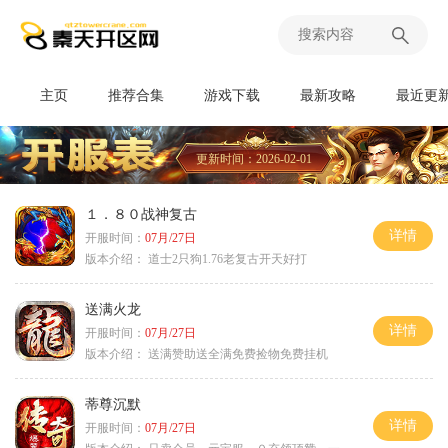
主页
推荐合集
游戏下载
最新攻略
最近更
更新时间：2026-02-01
１．８０战神复古
详情
开服时间：
07月/27日
版本介绍：
道士2只狗1.76老复古开天好打
送满火龙
详情
开服时间：
07月/27日
版本介绍：
送满赞助送全满免费捡物免费挂机
蒂尊沉默
详情
开服时间：
07月/27日