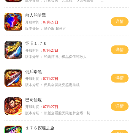
版本介绍：
只卖会员 元宝服 ０充领顶赞 一切靠打
散人的暗黑
详情
开服时间：
07月/27日
版本介绍：
良心服.超便宜
怀旧１.７６
详情
开服时间：
07月/27日
版本介绍：
经典怀旧小极品保值纯散人
佣兵暗黑
详情
开服时间：
07月/27日
版本介绍：
佣兵会员微变鉴定挂机
巴蜀仙境
详情
开服时间：
07月/27日
版本介绍：
新版全看脸无限追梦全爆一切
１７６探秘之旅